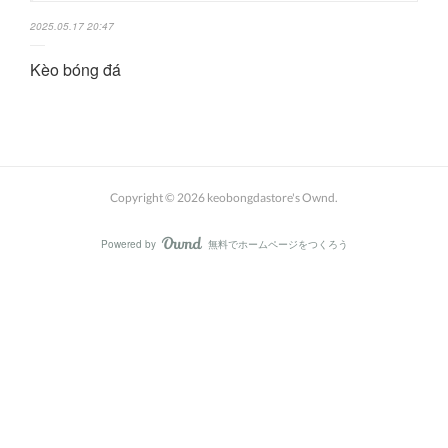
2025.05.17 20:47
Kèo bóng đá
Copyright ©
2026
keobongdastore's Ownd
.
Powered by
無料でホームページをつくろう
AmebaOwnd
フォロー